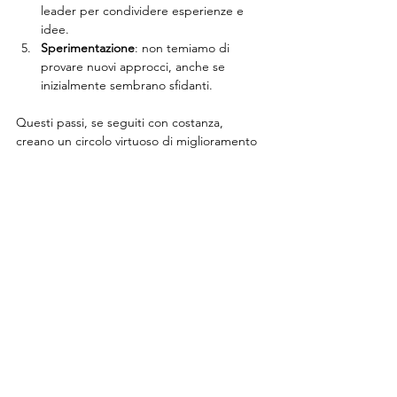
leader per condividere esperienze e 
idee.
Sperimentazione
: non temiamo di 
provare nuovi approcci, anche se 
inizialmente sembrano sfidanti.
Questi passi, se seguiti con costanza, 
creano un circolo virtuoso di miglioramento 
continuo.
Perché scegliere un partner come 
bachar - leadership & performance
In questo percorso di crescita, avere un 
supporto esperto fa la differenza. Noi 
crediamo che ogni leader possa 
raggiungere il massimo potenziale con gli 
strumenti giusti e la guida adeguata. 
bachar 
- leadership & performance
 è il partner 
ideale per chi vuole trasformare la propria 
leadership e le proprie performance in 