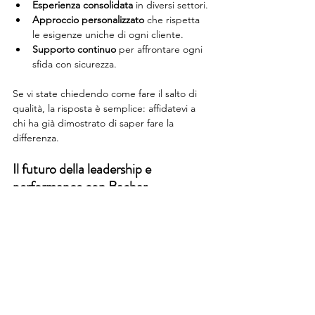
Esperienza consolidata
 in diversi settori.
Approccio personalizzato
 che rispetta 
le esigenze uniche di ogni cliente.
Supporto continuo
 per affrontare ogni 
sfida con sicurezza.
Se vi state chiedendo come fare il salto di 
qualità, la risposta è semplice: affidatevi a 
chi ha già dimostrato di saper fare la 
differenza.
Il futuro della leadership e 
performance con Bachar
Guardando avanti, è chiaro che la 
leadership e la performance non possono 
più essere viste come concetti statici. 
Devono evolversi, adattarsi e innovarsi 
costantemente. Bachar è all’avanguardia in 
questo processo, proponendo soluzioni che 
integrano tecnologia, psicologia e 