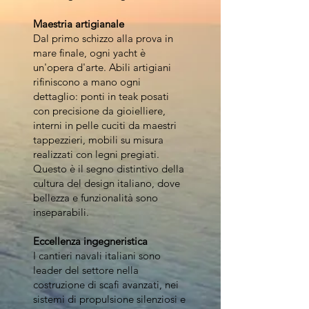
Maestria artigianale
Dal primo schizzo alla prova in
mare finale, ogni yacht è
un'opera d'arte. Abili artigiani
rifiniscono a mano ogni
dettaglio: ponti in teak posati
con precisione da gioielliere,
interni in pelle cuciti da maestri
tappezzieri, mobili su misura
realizzati con legni pregiati.
Questo è il segno distintivo della
cultura del design italiano, dove
bellezza e funzionalità sono
inseparabili.
Eccellenza ingegneristica
I cantieri navali italiani sono
leader del settore nella
costruzione di scafi avanzati, nei
sistemi di propulsione silenziosi e