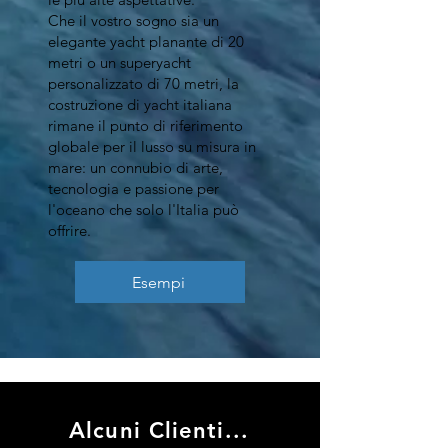
Che il vostro sogno sia un
elegante yacht planante di 20
metri o un superyacht
personalizzato di 70 metri, la
costruzione di yacht italiana
rimane il punto di riferimento
globale per il lusso su misura in
mare: un connubio di arte,
tecnologia e passione per
l'oceano che solo l'Italia può
offrire.
Esempi
Alcuni Clienti...