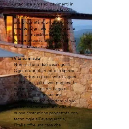
intagliate a mano, pavimenti in
cotto, scale in marmo e ferro
battuto su misura trasformano
una proprietà in un capolavoro
vivente. Ogni elemento porta la
firma di maestri artigiani che
fondono tecniche tradizionali con
la raffinatezza moderna.
Vita su misura
Non esistono due case uguali.
Ogni proprietà riflette lo spirito
del territorio circostante: i vigneti
del Chianti, gli uliveti pugliesi, le
acque cristalline del Lago di
Como. Che sogniate una
residenza storica riportata al suo
antico splendore o una villa di
nuova costruzione progettata con
tecnologie all'avanguardia,
l'Italia offre una casa che