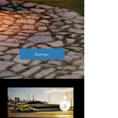
rispecchia la vostra visione e il
vostro stile di vita.
Possedere una casa di lusso in
Italia significa abbracciare un
mondo in cui storia, bellezza e
vita contemporanea convergono:
una rara armonia che si trova solo
in Italia.
Esempi