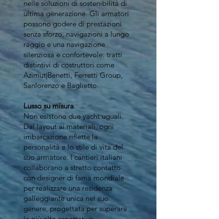
nelle soluzioni di sostenibilità di
ultima generazione. Gli armatori
possono godere di prestazioni
senza sforzo, navigazioni a lungo
raggio e una navigazione
silenziosa e confortevole: tratti
distintivi di costruttori come
Azimut|Benetti, Ferretti Group,
Sanlorenzo e Baglietto.
Lusso su misura
Non esistono due yacht uguali.
Dal layout ai materiali, ogni
imbarcazione riflette la
personalità e lo stile di vita del
suo armatore. I cantieri italiani
collaborano a stretto contatto
con designer di fama mondiale
per realizzare una residenza
galleggiante unica nel suo
genere, progettata per superare
le più alte aspettative.